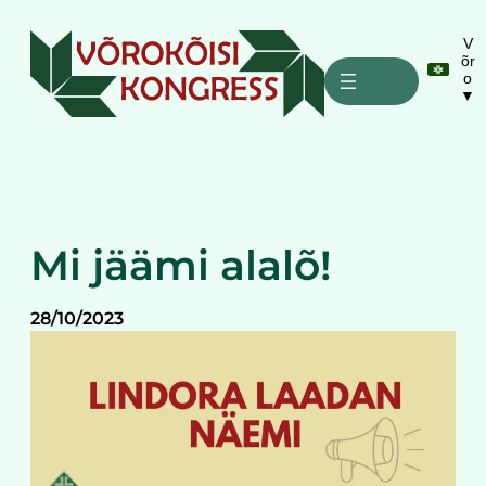
Liigu
sisu
V
õr
juurde
o
▼
Mi jäämi alalõ!
28/10/2023