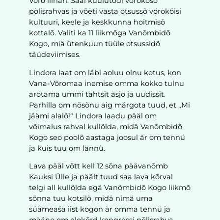
Võro liinan. Sääl kuulutõdi võrokõsõ
põlisrahvas ja võeti vasta otsussõ võrokõisi
kultuuri, keele ja keskkunna hoitmisõ
kottalõ. Valiti ka 11 liikmõga Vanõmbidõ
Kogo, miä ütenkuun tüüle otsussidõ
täüdeviimises.
Lindora laat om läbi aoluu olnu kotus, kon
Vana-Võromaa inemise omma kokko tulnu
arotama ummi tähtsit asjo ja uudissit.
Parhilla om nõsõnu aig märgota tuud, et „Mi
jäämi alalõ!“ Lindora laadu pääl om
võimalus rahval kullõlda, midä Vanõmbidõ
Kogo seo poolõ aastaga joosul är om tennü
ja kuis tuu om lännü.
Lava pääl võtt kell 12 sõna päävanõmb
Kauksi Ülle ja päält tuud saa lava kõrval
telgi all kullõlda egä Vanõmbidõ Kogo liikmõ
sõnna tuu kotsilõ, midä nimä uma
süämeaśa iist kogon är omma tennü ja