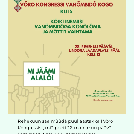
Rehekuun saa müüdä puul aastakka I Võro
Kongressist, miä peeti 22. mahlakuu pääväl