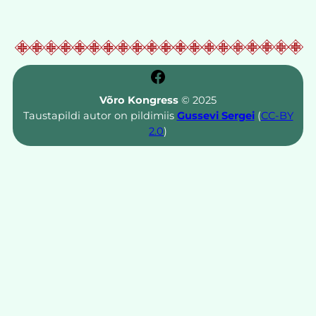
Facebook
Võro Kongress
© 2025
Taustapildi autor on pildimiis
Gussevi Sergei
(
CC-BY
2.0
)