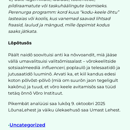
pildiraamatute või taskuhäälingute loomiseks.
Perenurga programm: kord kuus “kodu-keele õhtu”
lasteaias või koolis, kus vanemad saavad lihtsad
fraasid, laulud ja mängud, mille õppimist kodus
saaks jätkata.
Lõpõtusõs
Päält naidõ soovituisi anti ka nõvvoandit, miä jääse
vällä umavalitsuisi valitsõmissalast – võrokeelitside
sotsiaalmeediä
influenceri
, poplaulõ ja telesaatidõ ja
jutusaatidõ luuminõ. Arvati ka, et kiil kandus edesi
koton põlvõst-põlvõ (miä om suurõn jaon tegeligult
kakõnu) ja tuud, et võro keele avitamisõs saa tüüd
tetäq õnnõ Võro Instituut.
Pikembät analüüsi saa lukõq 9. oktoobri 2025
LõunaLehest ja väiku ülekaehusõ saa Umast Lehest.
Uncategorized
•