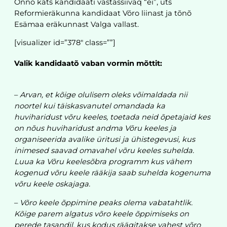
Õnnõ kats kandidaati vastassiivaq “ei”, üts
Reformieräkunna kandidaat Võro liinast ja tõnõ
Esämaa eräkunnast Valga vallast.
[visualizer id=”378″ class=””]
Valik kandidaatõ vaban vormin mõttit:
–
Arvan, et kõige olulisem oleks võimaldada nii
noortel kui täiskasvanutel omandada ka
huviharidust võru keeles, toetada neid õpetajaid kes
on nõus huviharidust andma Võru keeles ja
organiseerida avalike üritusi ja ühistegevusi, kus
inimesed saavad omavahel võru keeles suhelda.
Luua ka Võru keelesõbra programm kus vähem
kogenud võru keele rääkija saab suhelda kogenuma
võru keele oskajaga.
–
Võro keele õppimine peaks olema vabatahtlik.
Kõige parem algatus võro keele õppimiseks on
perede tasandil, kus kodus räägitakse vahest võro