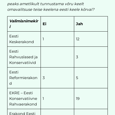
peaks ametlikult tunnustama võru keelt
omavalitsuse teise keelena eesti keele kõrval?
Valimisnimekir
Ei
Jah
i
Eesti
1
12
Keskerakond
Eesti
Rahvuslased ja
3
Konservatiivid
Eesti
Reformierakon
3
5
d
EKRE – Eesti
Konservatiivne
1
19
Rahvaerakond
Erakond Eesti