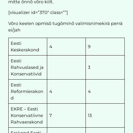
mitte õnnõ võro kiilt.
[visualizer id=”370″ class=””]
Võro keelen opmisõ tugõminõ valimisnimekirä perrä
ei/jah
Eesti
4
9
Keskerakond
Eesti
Rahvuslased ja
3
Konservatiivid
Eesti
Reformierakon
4
4
d
EKRE – Eesti
Konservatiivne
7
13
Rahvaerakond
Erakond Eesti