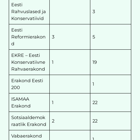
Eesti
Rahvuslased ja
3
Konservatiivid
Eesti
Reformierakon
3
5
d
EKRE – Eesti
Konservatiivne
1
19
Rahvaerakond
Erakond Eesti
1
200
ISAMAA
1
22
Erakond
Sotsiaaldemok
2
22
raatlik Erakond
Vabaerakond
1