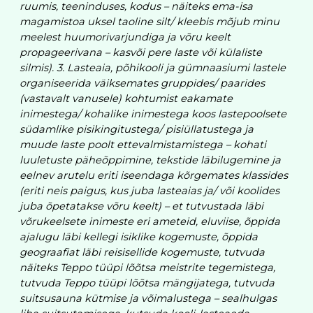
ruumis, teeninduses, kodus – näiteks ema-isa
magamistoa uksel taoline silt/ kleebis mõjub minu
meelest huumorivarjundiga ja võru keelt
propageerivana – kasvõi pere laste või külaliste
silmis). 3. Lasteaia, põhikooli ja gümnaasiumi lastele
organiseerida väiksemates gruppides/ paarides
(vastavalt vanusele) kohtumist eakamate
inimestega/ kohalike inimestega koos lastepoolsete
südamlike pisikingitustega/ pisiüllatustega ja
muude laste poolt ettevalmistamistega – kohati
luuletuste päheõppimine, tekstide läbilugemine ja
eelnev arutelu eriti iseendaga kõrgemates klassides
(eriti neis paigus, kus juba lasteaias ja/ või koolides
juba õpetatakse võru keelt) – et tutvustada läbi
võrukeelsete inimeste eri ameteid, eluviise, õppida
ajalugu läbi kellegi isiklike kogemuste, õppida
geograafiat läbi reisisellide kogemuste, tutvuda
näiteks Teppo tüüpi lõõtsa meistrite tegemistega,
tutvuda Teppo tüüpi lõõtsa mängijatega, tutvuda
suitsusauna kütmise ja võimalustega – sealhulgas