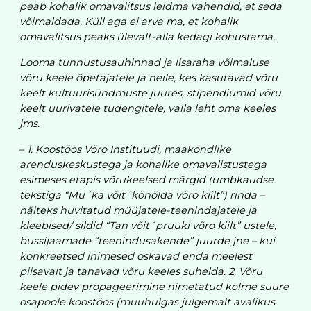
peab kohalik omavalitsus leidma vahendid, et seda
võimaldada. Küll aga ei arva ma, et kohalik
omavalitsus peaks ülevalt-alla kedagi kohustama.
Looma tunnustusauhinnad ja lisaraha võimaluse
võru keele õpetajatele ja neile, kes kasutavad võru
keelt kultuurisündmuste juures, stipendiumid võru
keelt uurivatele tudengitele, valla leht oma keeles
jms.
–
1. Koostöös Võro Instituudi, maakondlike
arenduskeskustega ja kohalike omavalistustega
esimeses etapis võrukeelsed märgid (umbkaudse
tekstiga “Mu´ka võit´kõnõlda võro kiilt”) rinda –
näiteks huvitatud müüjatele-teenindajatele ja
kleebised/ sildid “Tan võit´pruuki võro kiilt” ustele,
bussijaamade “teenindusakende” juurde jne – kui
konkreetsed inimesed oskavad enda meelest
piisavalt ja tahavad võru keeles suhelda. 2. Võru
keele pidev propageerimine nimetatud kolme suure
osapoole koostöös (muuhulgas julgemalt avalikus