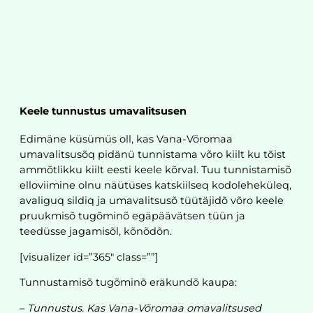
Keele tunnustus umavalitsusen
Edimäne küsümüs oll, kas Vana-Võromaa
umavalitsusõq pidänü tunnistama võro kiilt ku tõist
ammõtlikku kiilt eesti keele kõrval. Tuu tunnistamisõ
elloviimine olnu näütüses katskiilseq kodoleheküleq,
avaliguq sildiq ja umavalitsusõ tüütäjidõ võro keele
pruukmisõ tugõminõ egäpäävätsen tüün ja
teedüsse jagamisõl, kõnõdõn.
[visualizer id=”365″ class=””]
Tunnustamisõ tugõminõ eräkundõ kaupa:
–
Tunnustus. Kas Vana-Võromaa omavalitsused