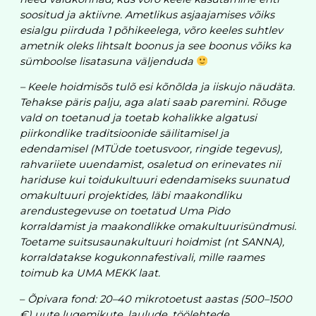
soositud ja aktiivne. Ametlikus asjaajamises võiks
esialgu piirduda 1 põhikeelega, võro keeles suhtlev
ametnik oleks lihtsalt boonus ja see boonus võiks ka
sümboolse lisatasuna väljenduda
– Keele hoidmisõs tulõ esi kõnõlda ja iiskujo näudäta.
Tehakse päris palju, aga alati saab paremini. Rõuge
vald on toetanud ja toetab kohalikke algatusi
piirkondlike traditsioonide säilitamisel ja
edendamisel (MTÜde toetusvoor, ringide tegevus),
rahvariiete uuendamist, osaletud on erinevates nii
hariduse kui toidukultuuri edendamiseks suunatud
omakultuuri projektides, läbi maakondliku
arendustegevuse on toetatud Uma Pido
korraldamist ja maakondlikke omakultuurisündmusi.
Toetame suitsusaunakultuuri hoidmist (nt SANNA),
korraldatakse kogukonnafestivali, mille raames
toimub ka UMA MEKK laat.
–
Õpivara fond: 20–40 mikrotoetust aastas (500–1500
€) uute lugemikute, laulude, töölehtede,