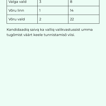
Valga vald
3
8
Võru linn
1
14
Võru vald
2
22
Kandidaadiq saivq ka valliq valikvastussist umma
tugõmist väärt keele tunnistamisõ viisi.