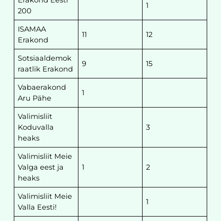
1
200
ISAMAA
11
12
Erakond
Sotsiaaldemok
9
15
raatlik Erakond
Vabaerakond
1
Aru Pähe
Valimisliit
Koduvalla
3
heaks
Valimisliit Meie
Valga eest ja
1
2
heaks
Valimisliit Meie
1
Valla Eesti!