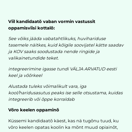
Viil kandidaatõ vaban vormin vastussit
oppamisviisi kottalõ:
See võiks jääda vabatahtlikuks, huvihariduse
tasemele näitkes, kuid kõigile soovijatel kätte saadav
ja KOV saaks soodustada nende ringide ja
valikainetundide teket.
integreerimine igasse tundi VÄLJA ARVATUD eesti
keel ja võõrkeel
Alustada tuleks võimalikult vara, iga
kool/haridusasutus peaks ise selle otsustama, kuidas
integreerib või õppe korraldab
Võro keelen oppaminõ
Küssemi kandidaatõ käest, kas nä tugõnu tuud, ku
võro keelen opatas koolin ka mõnt muud opiainõt,