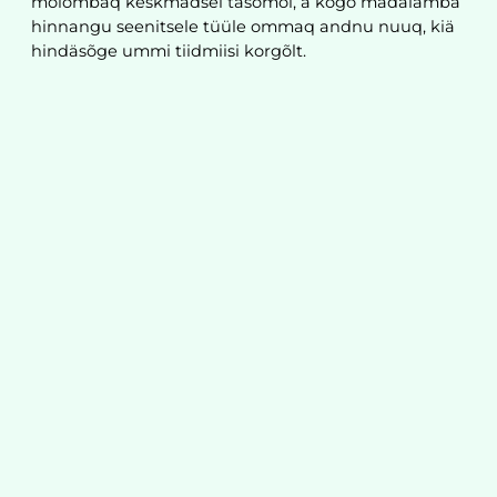
mõlõmbaq keskmädsel tasõmõl, a kõgõ madalamba
hinnangu seenitsele tüüle ommaq andnu nuuq, kiä
hindäsõge ummi tiidmiisi korgõlt.