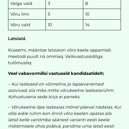
Valga vald
3
8
Võru linn
5
10
Võru vald
10
14
Latsiaid.
Küssemi, määntse latsiaion võro keele oppamisõ
meetodi puult nä ommaq. Valikvastussidõga
tulõmusõq:
Veel vabavormilisi vastuseid kandidaatidelt:
–
Kui lasteaed on võimeline ja lapsevanemad
soovivad, siis miks mitte võrukeelne lasteaiarühm.
Kohustusena seda kirja ei paneks.
–
Võrukeelne õpe lasteaias mõnel päeval nädalas, Kui
olõs eräle rühm kon õnnõ võro keelen opatas sõs
latsõ kelle vanõmba säänest varianti eesti keele
mõistmisele ohos pidävä, pandma uma latsõ eesti