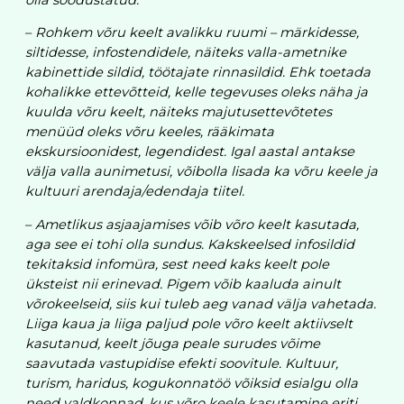
–
Rohkem võru keelt avalikku ruumi – märkidesse,
siltidesse, infostendidele, näiteks valla-ametnike
kabinettide sildid, töötajate rinnasildid. Ehk toetada
kohalikke ettevõtteid, kelle tegevuses oleks näha ja
kuulda võru keelt, näiteks majutusettevõtetes
menüüd oleks võru keeles, rääkimata
ekskursioonidest, legendidest. Igal aastal antakse
välja valla aunimetusi, võibolla lisada ka võru keele ja
kultuuri arendaja/edendaja tiitel.
–
Ametlikus asjaajamises võib võro keelt kasutada,
aga see ei tohi olla sundus. Kakskeelsed infosildid
tekitaksid infomüra, sest need kaks keelt pole
üksteist nii erinevad. Pigem võib kaaluda ainult
võrokeelseid, siis kui tuleb aeg vanad välja vahetada.
Liiga kaua ja liiga paljud pole võro keelt aktiivselt
kasutanud, keelt jõuga peale surudes võime
saavutada vastupidise efekti soovitule. Kultuur,
turism, haridus, kogukonnatöö võiksid esialgu olla
need valdkonnad, kus võro keele kasutamine eriti