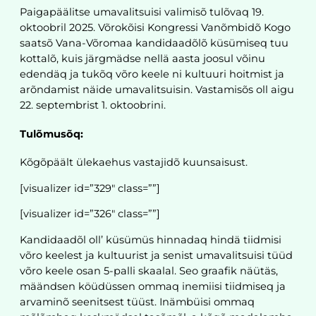
Paigapäälitse umavalitsuisi valimisõ tulõvaq 19.
oktoobril 2025. Võrokõisi Kongressi Vanõmbidõ Kogo
saatsõ Vana-Võromaa kandidaadõlõ küsümiseq tuu
kottalõ, kuis järgmädse nellä aasta joosul võinu
edendäq ja tukõq võro keele ni kultuuri hoitmist ja
arõndamist näide umavalitsuisin. Vastamisõs oll aigu
22. septembrist 1. oktoobrini.
Tulõmusõq:
Kõgõpäält ülekaehus vastajidõ kuunsaisust.
[visualizer id=”329″ class=””]
[visualizer id=”326″ class=””]
Kandidaadõl oll’ küsümüs hinnadaq hindä tiidmisi
võro keelest ja kultuurist ja senist umavalitsuisi tüüd
võro keele osan 5-palli skaalal. Seo graafik näütäs,
määndsen köüdüssen ommaq inemiisi tiidmiseq ja
arvaminõ seenitsest tüüst. Inämbüisi ommaq