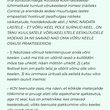
liha suitsutamisega, kutsuda kooli-lasteaeda-
lühimatkale tuntud võrukeelseid inimesi (näiteks
Contra) ja arendada sedasi muuhulgas lastes
empaatiat/ hoolivust (sealhulgas näiteks
väiketalude, hooldekodude abil…) NING NÄIDATA
LASTELE – ET VÕRU KEEL POLE SURNUD KEEL , ON
TÄNU KUULSATELE VÕRUKEELSTELE EESKUJUDELE
MOEKAS JA NII SAAVAD NAD OMA VÕRU KEELE
OSKUSI PRAKTISEERIDA.
–
1) Näütüses võinud teleintervjuusi anda võro
keelen. Lukõ ma tiiä on võõrilõ rassõ a kullõldõn
mõos taa uhkõlt. Hään mõttõn uhkõlt. 2) Latsi
festival kon om pallo latsi ja võõrit võinu olla võro
keelen. 3) Ku ommava üritusõ sõs eelistä kutsu võro
keelen laulvit inemisi.
–
KOV teenuste osas, ma näen, et kõikide materjalide
tõlkimine ei pruugi alati olla asjakohane ajakasutus,
aga nt seal, kus on ametnikke, kes omavad
keeleoskust, võiks teenuste pakkumine võru keeles
olla soodustatud.