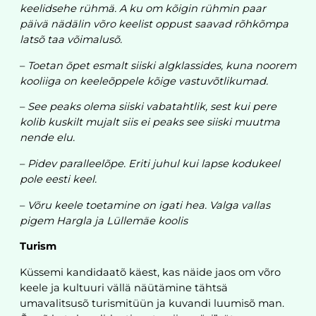
keelidsehe rühmä. A ku om kõigin rühmin paar
päivä nädälin võro keelist oppust saavad rõhkõmpa
latsõ taa võimalusõ.
–
Toetan õpet esmalt siiski algklassides, kuna noorem
kooliiga on keeleõppele kõige vastuvõtlikumad.
–
See peaks olema siiski vabatahtlik, sest kui pere
kolib kuskilt mujalt siis ei peaks see siiski muutma
nende elu.
–
Pidev paralleelõpe. Eriti juhul kui lapse kodukeel
pole eesti keel.
–
Võru keele toetamine on igati hea. Valga vallas
pigem Hargla ja Lüllemäe koolis
Turism
Küssemi kandidaatõ käest, kas näide jaos om võro
keele ja kultuuri vällä näütämine tähtsä
umavalitsusõ turismitüün ja kuvandi luumisõ man.