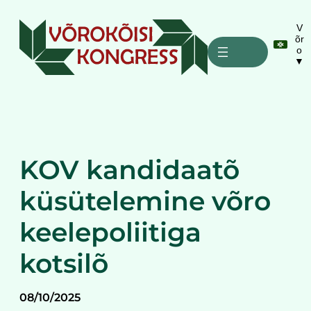
Liigu
sisu
V
õr
juurde
o
▼
KOV kandidaatõ
küsütelemine võro
keelepoliitiga
kotsilõ
08/10/2025