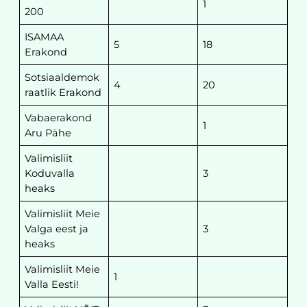
1
200
ISAMAA
5
18
Erakond
Sotsiaaldemok
4
20
raatlik Erakond
Vabaerakond
1
Aru Pähe
Valimisliit
Koduvalla
3
heaks
Valimisliit Meie
Valga eest ja
3
heaks
Valimisliit Meie
1
Valla Eesti!