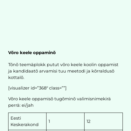
Võro keele oppaminõ
Tõnõ teemäplokk putut võro keele koolin oppamist
ja kandidaatõ arvamisi tuu meetodi ja kõrraldusõ
kottalõ.
[visualizer id=”368″ class=””]
Võro keele oppamisõ tugõminõ valimisnimekirä
perrä: ei/jah
Eesti
1
12
Keskerakond