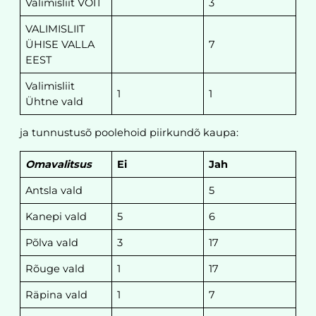
Valimisliit VÕIT
3
VALIMISLIIT
ÜHISE VALLA
7
EEST
Valimisliit
1
1
Ühtne vald
ja tunnustusõ poolehoid piirkundõ kaupa:
Omavalitsus
Ei
Jah
Antsla vald
5
Kanepi vald
5
6
Põlva vald
3
17
Rõuge vald
1
17
Räpina vald
1
7