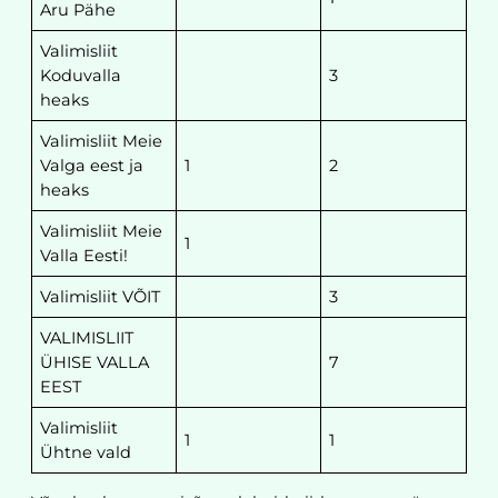
Aru Pähe
Valimisliit
Koduvalla
3
heaks
Valimisliit Meie
Valga eest ja
1
2
heaks
Valimisliit Meie
1
Valla Eesti!
Valimisliit VÕIT
3
VALIMISLIIT
ÜHISE VALLA
7
EEST
Valimisliit
1
1
Ühtne vald