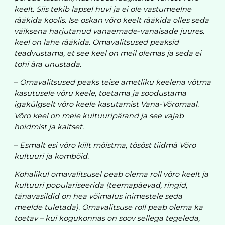
keelt. Siis tekib lapsel huvi ja ei ole vastumeelne
rääkida koolis. Ise oskan võro keelt rääkida olles seda
väiksena harjutanud vanaemade-vanaisade juures.
keel on lahe rääkida. Omavalitsused peaksid
teadvustama, et see keel on meil olemas ja seda ei
tohi ära unustada.
–
Omavalitsused peaks teise ametliku keelena võtma
kasutusele võru keele, toetama ja soodustama
igakülgselt võro keele kasutamist Vana-Võromaal.
Võro keel on meie kultuuripärand ja see vajab
hoidmist ja kaitset.
–
Esmalt esi võro kiilt mõistma, tõsõst tiidmä Võro
kultuuri ja kombõid.
Kohalikul omavalitsusel peab olema roll võro keelt ja
kultuuri populariseerida (teemapäevad, ringid,
tänavasildid on hea võimalus inimestele seda
meelde tuletada). Omavalitsuse roll peab olema ka
toetav – kui kogukonnas on soov sellega tegeleda,