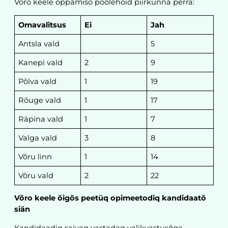
Võro keele oppamisõ poolehoid piirkunna perrä:
Omavalitsus
Ei
Jah
Antsla vald
5
Kanepi vald
2
9
Põlva vald
1
19
Rõuge vald
1
17
Räpina vald
1
7
Valga vald
3
8
Võru linn
1
14
Võru vald
2
22
Võro keele õigõs peetüq opimeetodiq kandidaatõ
siän
Kandidaadiq saivaq vastadaq valikvastusõga