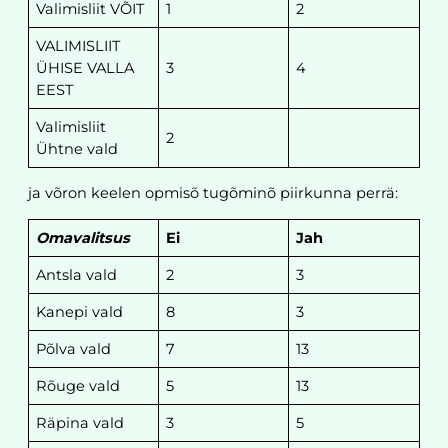
Valimisliit VÕIT
1
2
VALIMISLIIT
ÜHISE VALLA
3
4
EEST
Valimisliit
2
Ühtne vald
ja võron keelen opmisõ tugõminõ piirkunna perrä:
Omavalitsus
Ei
Jah
Antsla vald
2
3
Kanepi vald
8
3
Põlva vald
7
13
Rõuge vald
5
13
Räpina vald
3
5