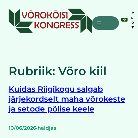
Liigu
sisu
V
õr
juurde
o
▼
Rubriik:
Võro kiil
Kuidas Riigikogu salgab
järjekordselt maha võrokeste
ja setode põlise keele
10/06/2026
haldjas
•