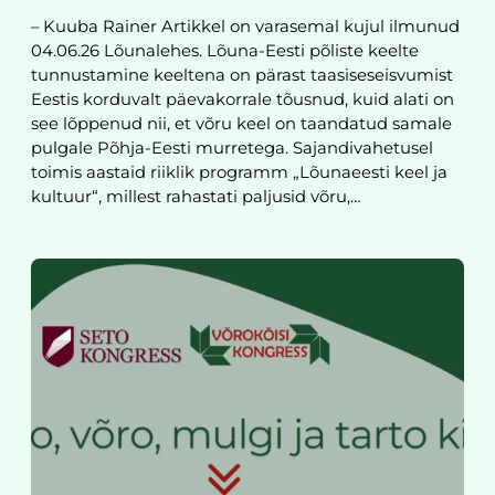
– Kuuba Rainer Artikkel on varasemal kujul ilmunud
04.06.26 Lõunalehes. Lõuna-Eesti põliste keelte
tunnustamine keeltena on pärast taasiseseisvumist
Eestis korduvalt päevakorrale tõusnud, kuid alati on
see lõppenud nii, et võru keel on taandatud samale
pulgale Põhja-Eesti murretega. Sajandivahetusel
toimis aastaid riiklik programm „Lõunaeesti keel ja
kultuur“, millest rahastati paljusid võru,…