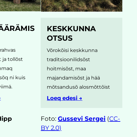
ÄÄRÄMIS
KESKKUNNA
OTSUS
srahvas
Võrokõisi keskkunna
ja tollõst
traditsioonilidsõst
mmaq
hoitmisõst, maa
sõq ni kuis
majandamisõst ja hää
viimä.
mõtsandusõ alosmõttõist
→
Loeq edesi →
Hipp
Foto:
Gussevi Sergei
(
CC-
BY 2.0)