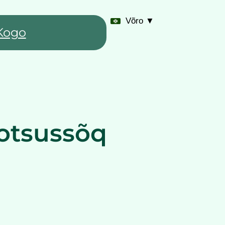
Võro ▼
Kogo
 otsussõq