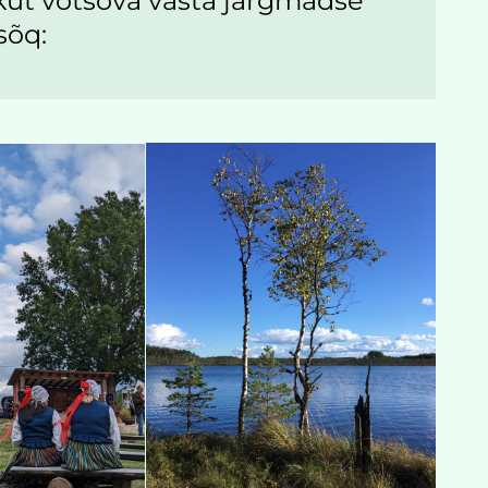
kut võtsõva vasta järgmädse
sõq: