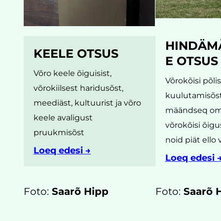
HINDÄM
KEELE OTSUS
E OTSUS
Võro keele õiguisist,
Võrokõisi põli
võrokiilsest haridusõst,
kuulutamisõst 
meediäst, kultuurist ja võro
määndseq o
keele avaligust
võrokõisi õigu
pruukmisõst
noid piät ello 
Loeq edesi →
Loeq edesi 
Foto:
Saarõ Hipp
Foto:
Saarõ 