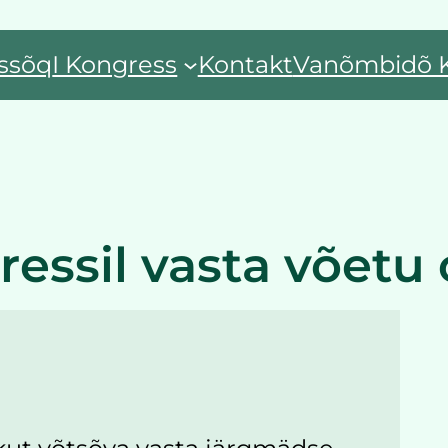
ssõq
I Kongress
Kontakt
Vanõmbidõ 
ressil vasta võetu