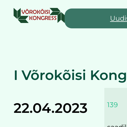
Liigu
sisu
Uudi
juurde
I Võrokõisi Kong
22.04.2023
139