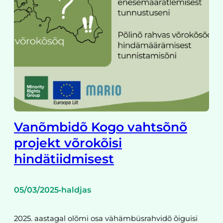
Vanõmbidõ Kogo vahtsõnõ
projekt võrokõisi
hindätiidmisest
05/03/2025
haldjas
•
2025. aastagal olõmi osa vähämbüsrahvidõ õiguisi