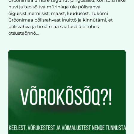
Gröönimaa ümbre tegünüt pingõsaisu, kon tõisi riike
huvi ja teo sõitva mürinäga üle põlisrahva
õiguisist,inemiisist, maast, luudusõst. Tukõmi
Gröönimaa põlisrahvast inuittõ ja kinnütämi, et
põlisrahva ja timä maa saatusõ üle tohes
otsustaõnnõ…