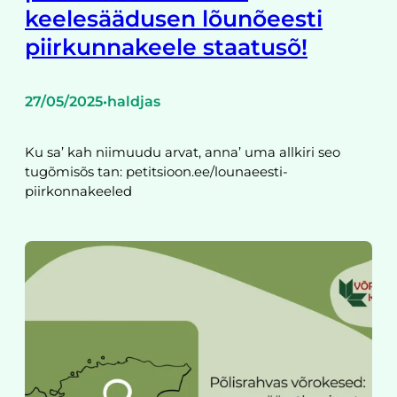
keelesäädusen lõunõeesti
piirkunnakeele staatusõ!
27/05/2025
haldjas
•
Ku sa’ kah niimuudu arvat, anna’ uma allkiri seo
tugõmisõs tan: petitsioon.ee/lounaeesti-
piirkonnakeeled