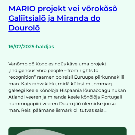
MARIO projekt vei võrokõsõ
Galiitsialõ ja Miranda do
Dourolõ
16/07/2025
haldjas
•
Vanõmbidõ Kogo esindüs käve uma projekti
„Indigenous Võro people – from rights to
recognition“ raamen opireisil Euruupa piirkunnakiili
man. Kats rahvakildu, midä külastimi, ommaq
galeegi keele kõnõlõja Hispaania lõunaõdagu nukan
Atlandi veeren ja miranda keele kõnõlõja Portugali
hummogupiiri veeren Douro jõõ ülemidse joosu
man. Reisi päämäne iismärk oll tutvas saia…