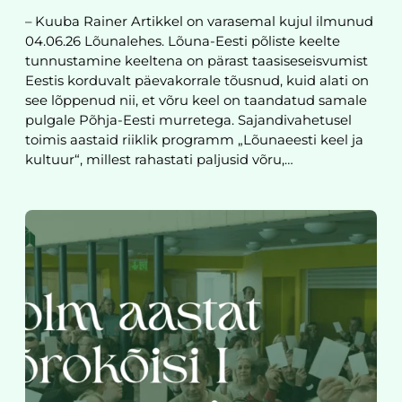
– Kuuba Rainer Artikkel on varasemal kujul ilmunud
04.06.26 Lõunalehes. Lõuna-Eesti põliste keelte
tunnustamine keeltena on pärast taasiseseisvumist
Eestis korduvalt päevakorrale tõusnud, kuid alati on
see lõppenud nii, et võru keel on taandatud samale
pulgale Põhja-Eesti murretega. Sajandivahetusel
toimis aastaid riiklik programm „Lõunaeesti keel ja
kultuur“, millest rahastati paljusid võru,…