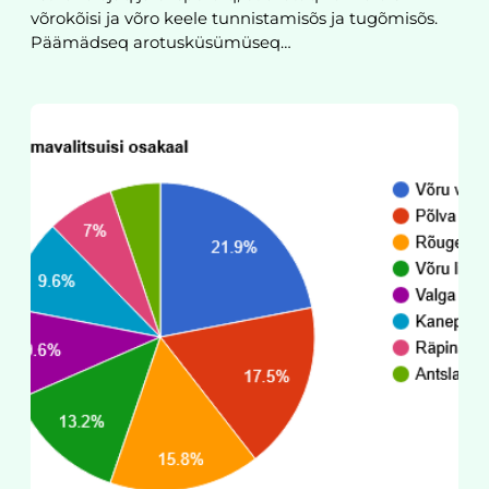
võrokõisi ja võro keele tunnistamisõs ja tugõmisõs.
Päämädseq arotusküsümüseq…