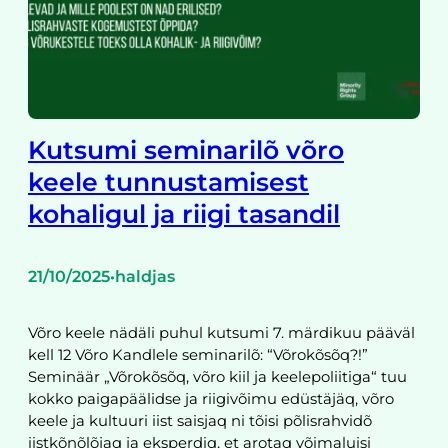
Kutsumi seminarilõ võro
keele tunnustamisest
kohaligul ja riigi tasandil
21/10/2025
haldjas
•
Võro keele nädäli puhul kutsumi 7. märdikuu pääväl
kell 12 Võro Kandlele seminarilõ: “Võrokõsõq?!”
Seminäär „Võrokõsõq, võro kiil ja keelepoliitiga“ tuu
kokko paigapäälidse ja riigivõimu edüstäjäq, võro
keele ja kultuuri iist saisjaq ni tõisi põlisrahvidõ
iistkõnõlõjaq ja eksperdiq, et arotaq võimaluisi