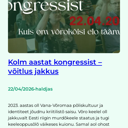
Kolm aastat kongressist –
võitlus jakkus
22/04/2026
haldjas
•
2023. aastas oll Vana-Võromaa põliskultuur ja
identiteet jõudnu kriitilistõ saisu. Võro keelel oll
jakkuvalt Eesti riigin murdõkeele staatus ja tugi
keeleoppusõlõ väikeses kuionu. Samal aol ohost