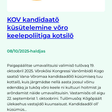
KOV kandidaatõ
küsütelemine võro
keelepoliitiga kotsilõ
08/10/2025
haldjas
•
Paigapäälitse umavalitsuisi valimisõ tulõvaq 19.
oktoobril 2025. Võrokõisi Kongressi Vanõmbidõ Kogo
saatsõ Vana-Võromaa kandidaadõlõ küsümiseq tuu
kottalõ, kuis järgmädse nellä aasta joosul võinu
edendäq ja tukõq võro keele ni kultuuri hoitmist ja
arõndamist näide umavalitsuisin. Vastamisõs oll aigu
22. septembrist 1. oktoobrini. Tulõmusõq: Kõgõpäält
ülekaehus vastajidõ kuunsaisust. Kandidaadõl oll’
küsümüs…