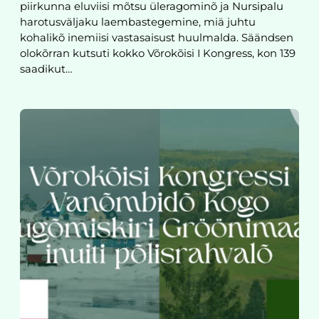
piirkunna eluviisi mõtsu üleragominõ ja Nursipalu
harotusväljaku laembastegemine, miä juhtu
kohalikõ inemiisi vastasaisust huulmalda. Säändsen
olokõrran kutsuti kokko Võrokõisi I Kongress, kon 139
saadikut…