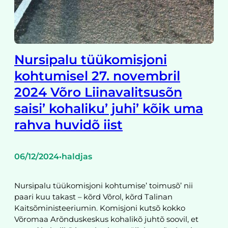
Nursipalu tüükomisjoni
kohtumisel 27. novembril
2024 Võro Liinavalitsusõn
saisi’ kohaliku’ juhi’ kõik uma
rahva huvidõ iist
06/12/2024
haldjas
•
Nursipalu tüükomisjoni kohtumise’ toimusõ’ nii
paari kuu takast – kõrd Võrol, kõrd Talinan
Kaitsõministeeriumin. Komisjoni kutsõ kokko
Võromaa Arõnduskeskus kohalikõ juhtõ soovil, et