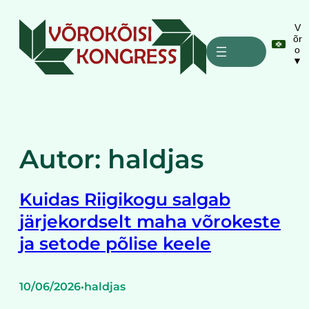
Liigu
sisu
V
õr
juurde
o
▼
Autor:
haldjas
Kuidas Riigikogu salgab
järjekordselt maha võrokeste
ja setode põlise keele
10/06/2026
haldjas
•