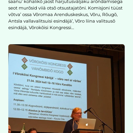
saanu’ kohalikõ jaost harjutusväljaku arõndamisega
seot murõsid viiä otsõ otsustajatõni. Komisjoni tüüst
võtva’ ossa Võromaa Arenduskeskus, Võru, Rõugõ,
Antsla vallavalitsuisi esindäjä’, Võro liina valitsusõ
esindäjä, Võrokõisi Kongressi…