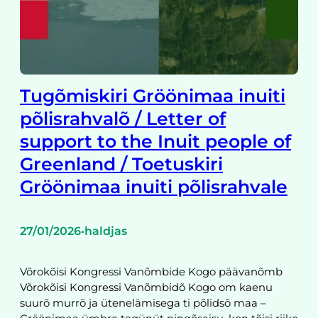
Tugõmiskiri Gröönimaa inuiti
põlisrahvalõ / Letter of
support to the Inuit people of
Greenland / Toetuskiri
Gröönimaa inuiti põlisrahvale
27/01/2026
haldjas
•
Võrokõisi Kongressi Vanõmbide Kogo päävanõmb
Võrokõisi Kongressi Vanõmbidõ Kogo om kaenu
suurõ murrõ ja ütenelämisega ti põlidsõ maa –