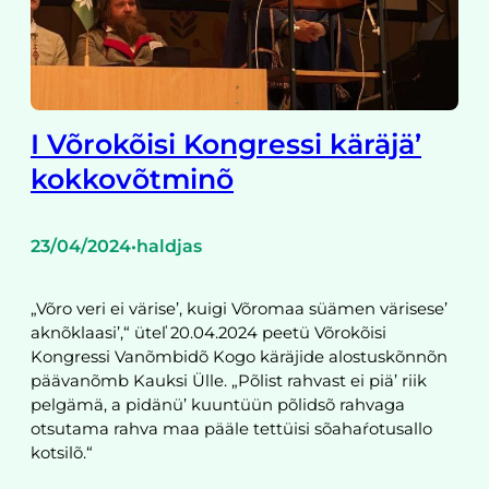
I Võrokõisi Kongressi käräjä’
kokkovõtminõ
23/04/2024
haldjas
•
„Võro veri ei värise’, kuigi Võromaa süämen värisese’
aknõklaasi’,“ üteľ 20.04.2024 peetü Võrokõisi
Kongressi Vanõmbidõ Kogo käräjide alostuskõnnõn
päävanõmb Kauksi Ülle. „Põlist rahvast ei piä’ riik
pelgämä, a pidänü’ kuuntüün põlidsõ rahvaga
otsutama rahva maa pääle tettüisi sõahaŕotusallo
kotsilõ.“